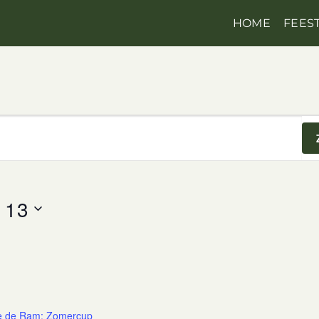
HOME
FEES
 13
e de Ram: Zomercup