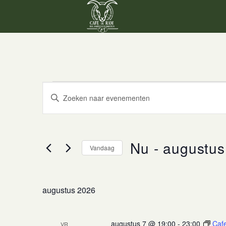
Ga
naar
inhoud
EVENEMENTEN
EVENEMENTEN
Vul
ZOEKEN
een
keyword
EN
in.
WEERGEVEN
Zoek
Nu
 - 
augustus
Vandaag
voor
NAVIGATIE
Evenementen
Selecteer
met
een
keyword.
augustus 2026
datum.
augustus 7 @ 19:00
-
23:00
Caf
VR