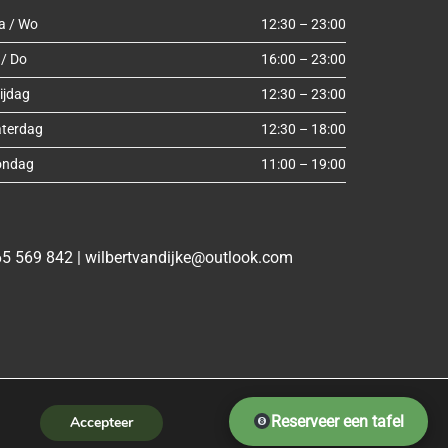
a / Wo
12:30 – 23:00
 / Do
16:00 – 23:00
ijdag
12:30 – 23:00
aterdag
12:30 – 18:00
ondag
11:00 – 19:00
Kies een datum:
5 569 842
|
wilbertvandijke@outlook.com
Beschikbare uren (selecteer één of meerdere):
Kies eerst een datum...
RESERVERING BEVESTIGEN
Reserveer een tafel
Accepteer