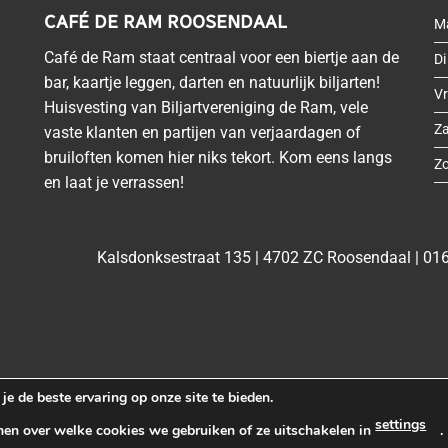
CAFÉ DE RAM ROOSENDAAL
M
Café de Ram staat centraal voor een biertje aan de
Di
bar, kaartje leggen, darten en natuurlijk biljarten!
Vr
Huisvesting van Biljartvereniging de Ram, vele
Z
vaste klanten en partijen van verjaardagen of
bruiloften komen hier niks tekort. Kom eens langs
Z
en laat je verrassen!
Kalsdonksestraat 135 | 4702 ZC Roosendaal |
016
e de beste ervaring op onze site te bieden.
settings
men over welke cookies we gebruiken of ze uitschakelen in
.
Copyright 2026 ©
Cafe de Ram
|
Privacybeleid