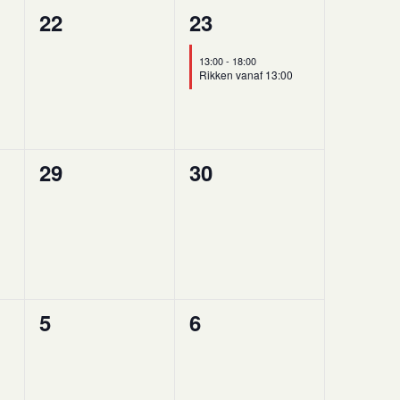
0
1
22
23
,
evenementen,
evenement,
13:00
-
18:00
Rikken vanaf 13:00
0
0
29
30
,
evenementen,
evenementen,
0
0
5
6
en,
evenementen,
evenementen,