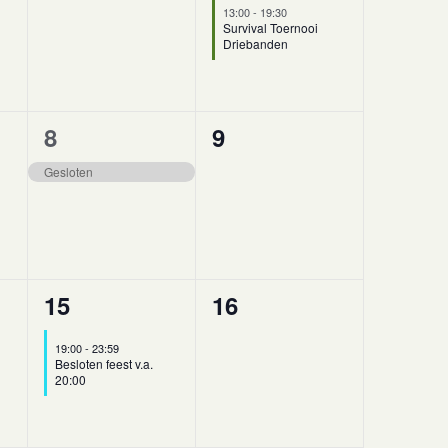
,
evenementen,
evenement,
13:00
-
19:30
Survival Toernooi
Driebanden
1
0
8
9
,
evenement,
evenementen,
Gesloten
1
0
15
16
,
evenement,
evenementen,
19:00
-
23:59
Besloten feest v.a.
20:00