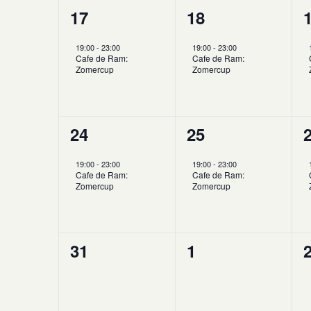
1
1
17
18
evenement,
evenement,
19:00
-
23:00
19:00
-
23:00
Cafe de Ram:
Cafe de Ram:
Zomercup
Zomercup
1
1
24
25
evenement,
evenement,
19:00
-
23:00
19:00
-
23:00
Cafe de Ram:
Cafe de Ram:
Zomercup
Zomercup
0
0
31
1
evenementen,
evenementen,