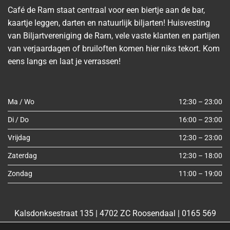
Café de Ram staat centraal voor een biertje aan de bar,
kaartje leggen, darten en natuurlijk biljarten! Huisvesting
van Biljartvereniging de Ram, vele vaste klanten en partijen
van verjaardagen of bruiloften komen hier niks tekort. Kom
eens langs en laat je verrassen!
Ma / Wo
12:30 – 23:00
Di / Do
16:00 – 23:00
Vrijdag
12:30 – 23:00
Zaterdag
12:30 – 18:00
Zondag
11:00 – 19:00
Kies een datum:
Kalsdonksestraat 135 | 4702 ZC Roosendaal |
0165 569
Beschikbare uren (selecteer één of meerdere):
842
|
wilbertvandijke@outlook.com