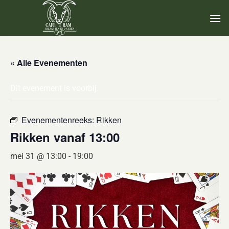
Ga
naar
inhoud
« Alle Evenementen
Dit evenement is voorbij.
Evenementenreeks:
Rikken
Rikken vanaf 13:00
mei 31 @ 13:00
-
19:00