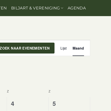
TEN
BILJART & VERENIGING
AGENDA
EVENEMENT
ZOEK NAAR EVENEMENTEN
Lijst
Maand
WEERGAVEN
NAVIGATIE
Z
ZATERDAG
Z
ZONDAG
0
0
4
5