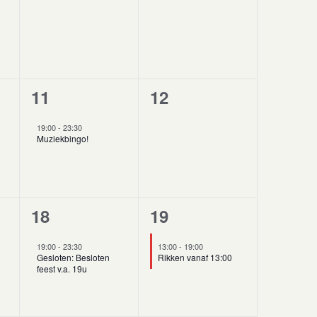
en,
evenementen,
evenementen,
1
0
11
12
en,
evenement,
evenementen,
19:00
-
23:30
Muziekbingo!
1
1
18
19
,
evenement,
evenement,
19:00
-
23:30
13:00
-
19:00
Gesloten: Besloten
Rikken vanaf 13:00
feest v.a. 19u