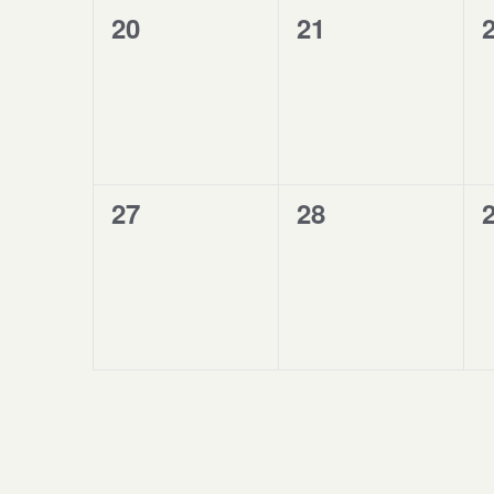
0
0
20
21
evenementen,
evenementen,
0
0
27
28
evenementen,
evenementen,