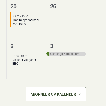
1
0
25
26
en,
evenement,
evenementen,
19:00
-
23:30
Dart Koppeltoernooi
V.A. 19:00
1
1
2
3
en,
evenement,
evenement,
Gemengd Koppeltoernooi Libre
16:00
-
23:30
De Ram Voorjaars
BBQ
ABONNEER OP KALENDER